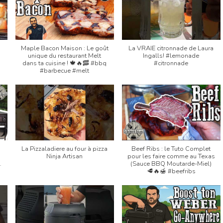
Maple Bacon Maison : Le goût
La VRAIE citronnade de Laura
unique du restaurant Melt
Ingalls! #lemonade
dans ta cuisine ! 🍁🔥🥓 #bbq
#citronnade
#barbecue #melt
La Pizzaladiere au four à pizza
Beef Ribs : le Tuto Complet
:
Ninja Artisan
pour les faire comme au Texas
…
(Sauce BBQ Moutarde-Miel)
🥩🔥🍯 #beefribs