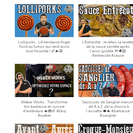
Lolliporks : LA tendance finger
L’Entrecôte : Je refais la recett
food au fumoir qui rend accro
de la sauce secrète après
tout Nouméa ! 🍖🔥🤤
l’avoir goûtée 🍴🥩😱
#entrecote #sauce
Weber Works : Transformer
Saucisses de Sanglier maiso
ton barbecue en cuisine
: de A à Z, de la chasse à
d'extérieure 🔥🧰🍖 #bbq
l’assiette 🐗🔥 #barbecue
#weber
#sanglier