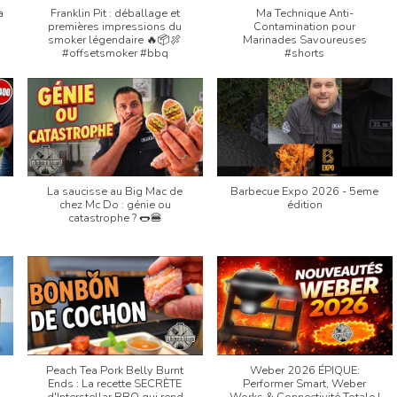
a
Franklin Pit : déballage et
Ma Technique Anti-
premières impressions du
Contamination pour
smoker légendaire 🔥📦🍖
Marinades Savoureuses
#offsetsmoker #bbq
#shorts
La saucisse au Big Mac de
Barbecue Expo 2026 - 5eme
chez Mc Do : génie ou
édition
catastrophe ? 🌭🍔
Peach Tea Pork Belly Burnt
Weber 2026 ÉPIQUE:
Ends : La recette SECRÈTE
Performer Smart, Weber
d'Interstellar BBQ qui rend
Works & Connectivité Totale !