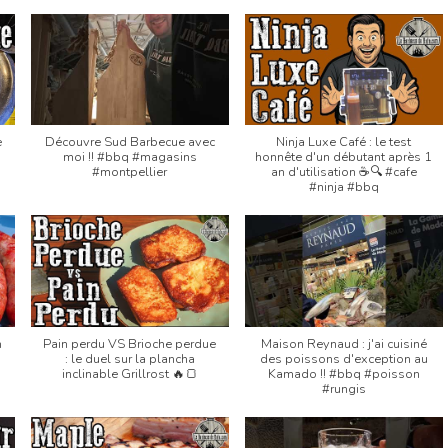
e
Découvre Sud Barbecue avec
Ninja Luxe Café : le test
moi !! #bbq #magasins
honnête d'un débutant après 1
#montpellier
an d'utilisation ☕🔍 #cafe
#ninja #bbq
n
Pain perdu VS Brioche perdue
Maison Reynaud : j'ai cuisiné
: le duel sur la plancha
des poissons d'exception au
inclinable Grillrost 🔥🍞
Kamado !! #bbq #poisson
#rungis