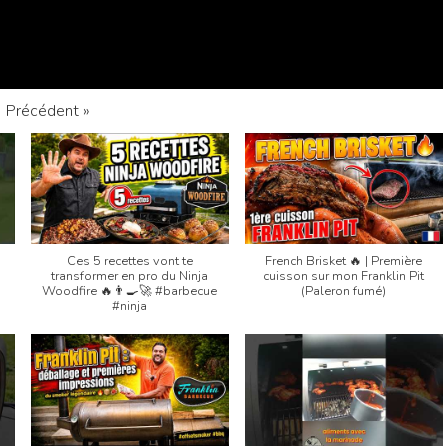
Précédent
»
Ces 5 recettes vont te
French Brisket 🔥 | Première
transformer en pro du Ninja
cuisson sur mon Franklin Pit
Woodfire 🔥👨‍🍳🚀 #barbecue
(Paleron fumé)
#ninja