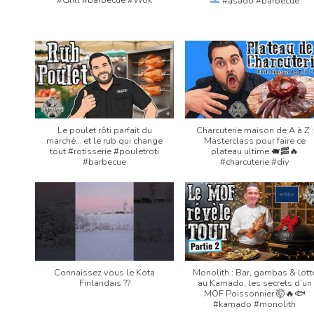
#asado #barbecue
Le poulet rôti parfait du
Charcuterie maison de A à Z :
marché… et le rub qui change
Masterclass pour faire ce
tout #rotisserie #pouletroti
plateau ultime 🐖🥓🔥
#barbecue
#charcuterie #diy
Connaissez vous le Kota
Monolith : Bar, gambas & lott
Finlandais ??
au Kamado, les secrets d’un
MOF Poissonnier 🤯🔥🐟
#kamado #monolith