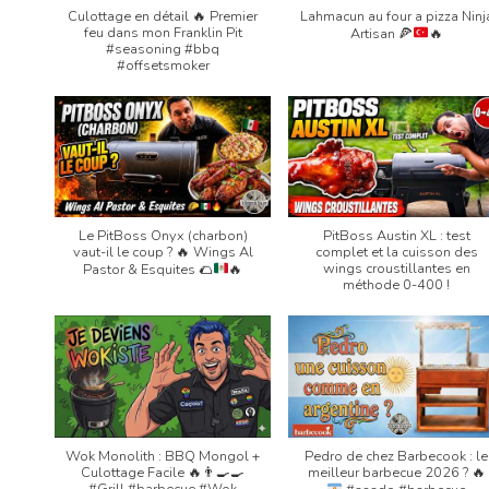
Culottage en détail 🔥 Premier
Lahmacun au four a pizza Ninj
feu dans mon Franklin Pit
Artisan
🍕
🔥
#seasoning #bbq
#offsetsmoker
Le PitBoss Onyx (charbon)
PitBoss Austin XL : test
vaut-il le coup ?
🔥
Wings Al
complet et la cuisson des
wings croustillantes en
Pastor & Esquites
🌮
🔥
méthode 0-400 !
Wok Monolith : BBQ Mongol +
Pedro de chez Barbecook : le
Culottage Facile 🔥👨‍🍳🍳
meilleur barbecue 2026 ?
🔥
#Grill #barbecue #Wok