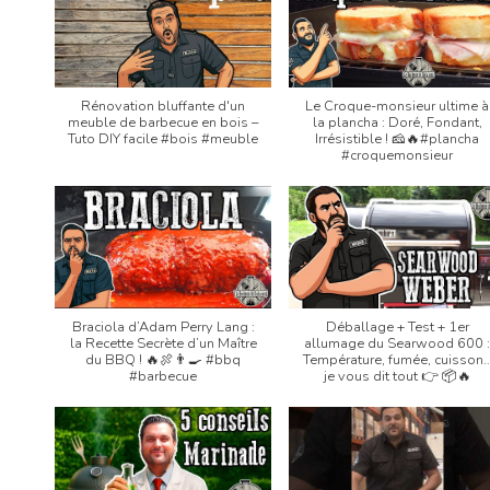
Rénovation bluffante d'un
Le Croque-monsieur ultime à
meuble de barbecue en bois –
la plancha : Doré, Fondant,
Tuto DIY facile #bois #meuble
Irrésistible ! 🧀🔥#plancha
#croquemonsieur
Braciola d’Adam Perry Lang :
Déballage + Test + 1er
la Recette Secrète d’un Maître
allumage du Searwood 600 
du BBQ ! 🔥🍖👨‍🍳 #bbq
Température, fumée, cuisson
#barbecue
je vous dit tout 👉 📦🔥