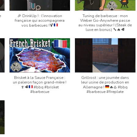
e
🎉
DrinkUp ! : l'innovation
Tuning de barbecue : mon
française qui accompagnera
Weber Go-Anywhere passe
au niveau supérieur ! (Steak de
vos barbecues !
🍹
luxe en bonus) 🔧🔥🥩
Brisket à la Sauce Française :
Grillrost : une journée dans
un paleron façon grand-mère !
leur usine de production en
🍷
🥩
#bbq #brisket
Allemagne !
🔥
♨️
#bbq
#barbecue
#barbecue #fireplate