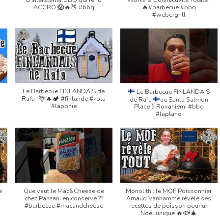
ACCRO 😱🔥🍑 #bbq
🔥#barbecue #bbq
#webergrill
Le Barbecue FINLANDAIS de
Le Barbecue FINLANDAIS
Rafa ! 🦌🔥🏕️ #finlande #kota
de Rafa
au Santa Salmon
#laponie
Place à Rovaniemi #bbq
#lapland
e
Que vaut le Mac&Cheese de
Monolith : le MOF Poissonnier
chez Panzani en conserve ??
Arnaud Vanhamme révèle ses
#barbecue #macandcheese
recettes de poisson pour un
Noël unique 🔥🐟🎄