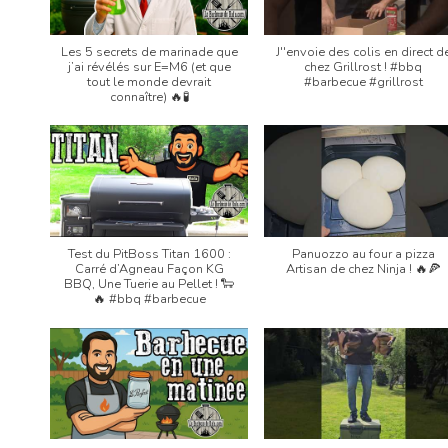
Les 5 secrets de marinade que
J''envoie des colis en direct d
j’ai révélés sur E=M6 (et que
chez Grillrost ! #bbq
tout le monde devrait
#barbecue #grillrost
connaître) 🔥🧪
Test du PitBoss Titan 1600 :
Panuozzo au four a pizza
Carré d’Agneau Façon KG
Artisan de chez Ninja ! 🔥🍕
BBQ, Une Tuerie au Pellet ! 🐑
🔥 #bbq #barbecue