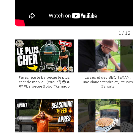
1
/
12
J’ai acheté le barbecue le plus
LE secret des BBQ TEXAN :
cher de ma vie… (erreur ?) 😳🔥
une viande tendre et juteuses
💸 #barbecue #bbq #kamado
#shorts