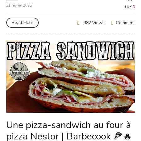
21 février 2025
Like
8
Read More
Comment
982 Views
Une pizza-sandwich au four à
pizza Nestor | Barbecook 🍕🔥