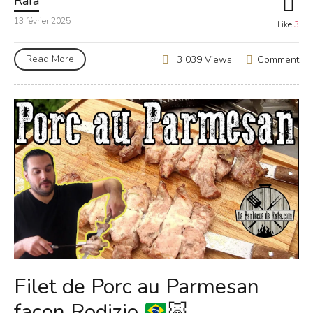
Rafa
13 février 2025
Like
3
Read More
Comment
3 039 Views
Filet de Porc au Parmesan
façon Rodizio
🐷