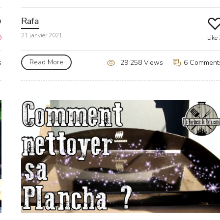
Rafa
21 janvier 2021
9
Like
Read More
s
6 Comment
29 258 Views