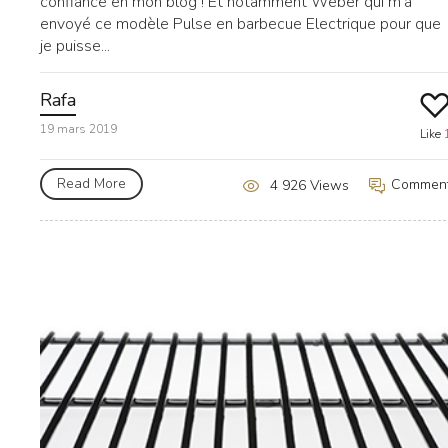
confiance en mon blog ! Et notamment Weber qui m’a
envoyé ce modèle Pulse en barbecue Electrique pour que
je puisse...
Rafa
19 mars 2019
Like
Read More
Commen
4 926 Views