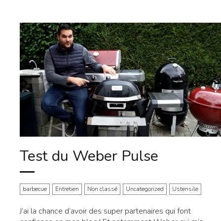
Test du Weber Pulse
barbecue
Entretien
Non classé
Uncategorized
Ustensile
J’ai la chance d’avoir des super partenaires qui font