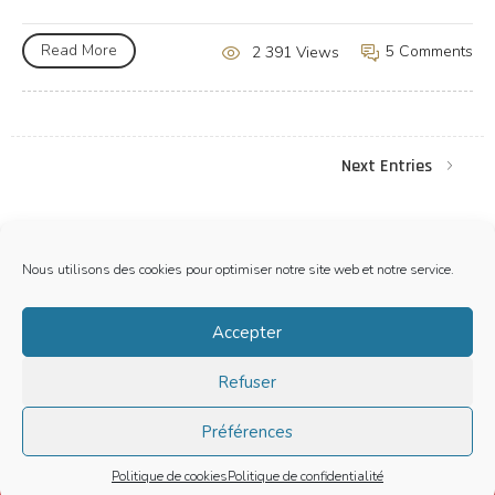
Read More
5 Comments
2 391 Views
Next Entries
Nous utilisons des cookies pour optimiser notre site web et notre service.
Mentions Legales
Accepter
Politique de cookies (EU)
Refuser
LE BARBECUE DE RAFA | TOUS DROITS RESERVES | © 2019
Préférences
Site is using a trial version of the theme. Please enter your
purchase code in theme settings to activate it or
purchase this
wordpress theme here
Politique de cookies
Politique de confidentialité