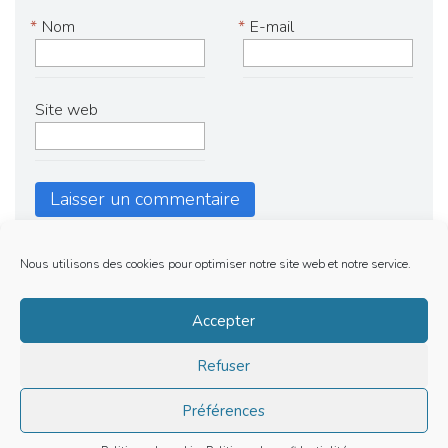
*
Nom
*
E-mail
Site web
Nous utilisons des cookies pour optimiser notre site web et notre service.
Mentions Legales
Accepter
Politique de cookies (EU)
Refuser
LE BARBECUE DE RAFA | TOUS DROITS RESERVES | © 2019
Préférences
Site is using a trial version of the theme. Please enter your
purchase code in theme settings to activate it or
purchase this
wordpress theme here