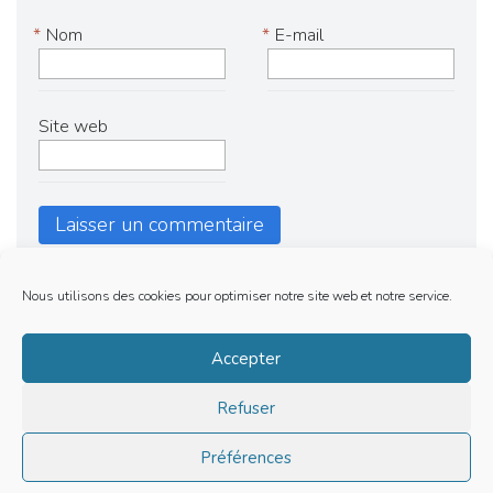
*
Nom
*
E-mail
Site web
Nous utilisons des cookies pour optimiser notre site web et notre service.
Mentions Legales
Accepter
Politique de cookies (EU)
Refuser
LE BARBECUE DE RAFA | TOUS DROITS RESERVES | © 2019
Préférences
Site is using a trial version of the theme. Please enter your
purchase code in theme settings to activate it or
purchase this