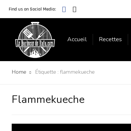
Find us on Social Media:
Accueil
Recettes
Home
Étiquette :
flammekueche
Flammekueche