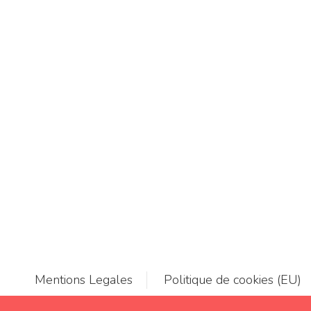
Mentions Legales
Politique de cookies (EU)
LE BARBECUE DE RAFA | TOUS DROITS RESERVES | © 2019