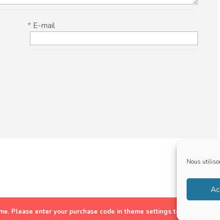
*
E-mail
Nous utiliso
Ac
heme. Please enter your purchase code in theme settings to activate it o