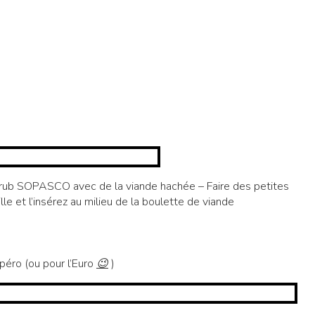
du rub SOPASCO avec de la viande hachée – Faire des petites
le et l’insérez au milieu de la boulette de viande
péro (ou pour l’Euro
😉
)