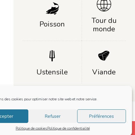
Tour du
Poisson
monde
Ustensile
Viande
ns des cookies pour optimiser notre site web et notre service.
cepter
Refuser
Préférences
Politique de cookies
Politique de confidentialité
r
purchase this wordpress theme here