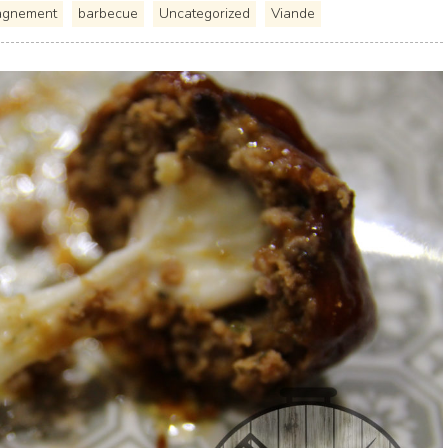
gnement
barbecue
Uncategorized
Viande