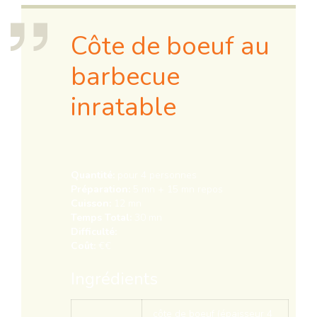
Côte de boeuf au
barbecue
inratable
Quantité:
pour 4 personnes
Préparation:
5 mn + 15 mn repos
Cuisson:
12 mn
Temps Total:
30 mn
Difficulté:
Coût:
€€
Ingrédients
côte de boeuf (épaisseur 4