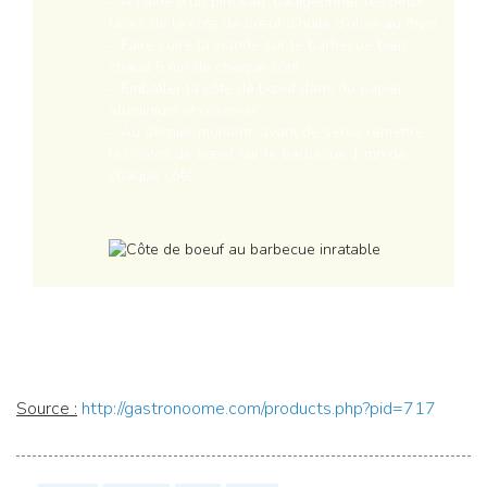
– A l’aide d’un pinceau, badigeonner les deux
faces de la côte de bœuf d’huile d’olive au thym
– Faire cuire la viande sur le barbecue bien
chaud 5 mn de chaque côté
– Emballer la côte de bœuf dans du papier
aluminium et réserver
– Au dernier moment, avant de servir remettre
les côtes de bœuf sur le barbecue 1 mn de
chaque côté
Source :
http://gastronoome.com/products.php?pid=717