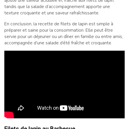
ajoute une saveur acidulée et fraîche aux filets de lapin,
tandis que la salade d’accompagnement apporte une
texture croquante et une saveur rafraîchissante.
En conclusion, la recette de filets de lapin est simple à
préparer et saine pour la consommation. Elle peut être
servie pour un déjeuner ou un dîner en famille ou entre amis,
accompagnée d’une salade d’été fraîche et croquante.
Filets de lapin au Barbecue