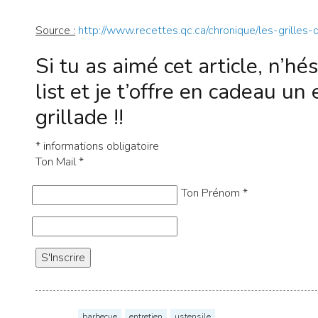
Source :
http://www.recettes.qc.ca/chronique/les-grilles
Si tu as aimé cet article, n’hés
list et je t’offre en cadeau un
grillade !!
*
informations obligatoire
Ton Mail
*
Ton Prénom
*
barbecue
entretien
ustensile