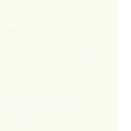
’intéresse aux grilles pour le barbecue !
ecue
en acier ou en fonte, recouvertes de
rilles les moins durables car elles tolèrent
. L’acier, qui se dilate à la chaleur, risque
e. Suite à cela, les grilles peuvent
elles-ci doivent être nettoyées lorsque le
aud.
n fonte, qui sont idéales pour faire un beau
les-ci gagneront toujours en chaleur,
 peut devenir plus chaud que la température
 la fonte exige un bon entretien. Il est
 ou graisser cette dernière, sinon elle