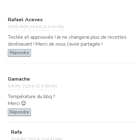
Rafael Aceves
25 FÉVRIER 2018 À 21 H 32 MIN
Testée et approuvée ! Je ne changerai plus de recettes
dorénavant ! Merci de nous l’avoir partagée !
Répondre
Gamache
5 AVRIL 2020 À 22 H 05 MIN
Température du bbq ?
Merci 😉
Répondre
Rafa
30 AVRIL 2020 À 20 H 43 MIN