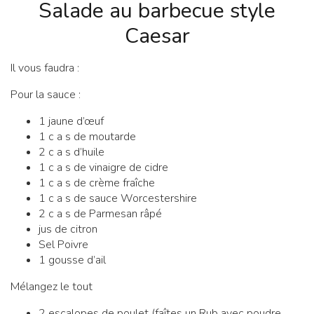
Salade au barbecue style
Caesar
Il vous faudra :
Pour la sauce :
1 jaune d’œuf
1 c a s de moutarde
2 c a s d’huile
1 c a s de vinaigre de cidre
1 c a s de crème fraîche
1 c a s de sauce Worcestershire
2 c a s de Parmesan râpé
jus de citron
Sel Poivre
1 gousse d’ail
Mélangez le tout
2 escalopes de poulet (faîtes un Rub avec poudre