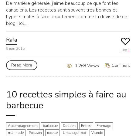
De manière générale, j’aime beaucoup ce que font les
canadiens. Les recettes sont souvent trés bonnes et
hyper simples à faire, exactement comme la devise de ce
blog ! lol....
Rafa
9 juin 2015
Like
1
Read More
Comment
1 268 Views
10 recettes simples à faire au
barbecue
Accompagnement
barbecue
Dessert
Entrée
Fromage
marinade
Poisson
recette
Uncategorized
Viande