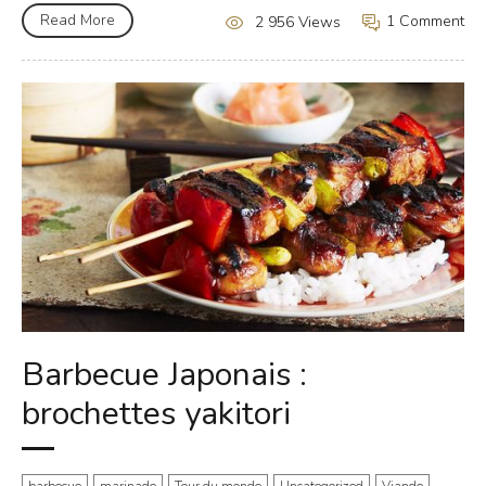
Read More
1 Comment
2 956 Views
Barbecue Japonais :
brochettes yakitori
barbecue
marinade
Tour du monde
Uncategorized
Viande