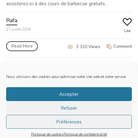
assisterez ici à des cours de barbecue gratuits...
Rafa
27 juillet 2018
Like
Read More
Comment
3 310 Views
Nous utilisons des cookies pour optimiser notre site web et notre service.
Mentions Legales
Accepter
Politique de cookies (EU)
Refuser
LE BARBECUE DE RAFA | TOUS DROITS RESERVES | © 2019
Préférences
Site is using a trial version of the theme. Please enter your
purchase code in theme settings to activate it or
purchase this
wordpress theme here
Politique de cookies
Politique de confidentialité