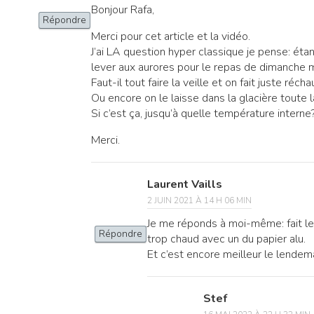
Bonjour Rafa,
Répondre
Merci pour cet article et la vidéo.
J’ai LA question hyper classique je pense: ét
lever aux aurores pour le repas de dimanche mi
Faut-il tout faire la veille et on fait juste réc
Ou encore on le laisse dans la glacière toute l
Si c’est ça, jusqu’à quelle température interne
Merci.
Laurent Vaills
2 JUIN 2021 À 14 H 06 MIN
Je me réponds à moi-même: fait le
Répondre
trop chaud avec un du papier alu.
Et c’est encore meilleur le lende
Stef