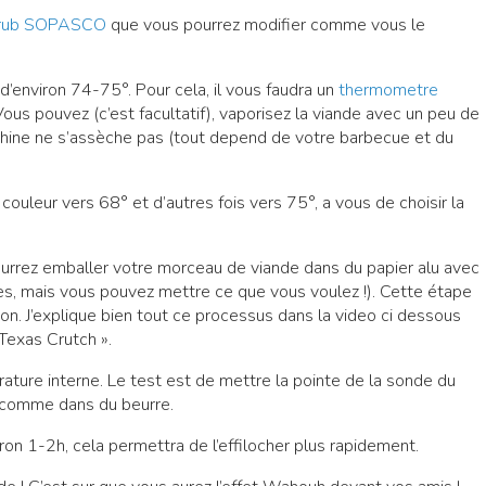
rub SOPASCO
que vous pourrez modifier comme vous le
d’environ 74-75°. Pour cela, il vous faudra un
thermometre
Vous pouvez (c’est facultatif), vaporisez la viande avec un peu de
hine ne s’assèche pas (tout depend de votre barbecue et du
le couleur vers 68° et d’autres fois vers 75°, a vous de choisir la
ourrez emballer votre morceau de viande dans du papier alu avec
es, mais vous pouvez mettre ce que vous voulez !). Cette étape
on. J’explique bien tout ce processus dans la video ci dessous
 Texas Crutch ».
ature interne. Le test est de mettre la pointe de la sonde du
n comme dans du beurre.
ron 1-2h, cela permettra de l’effilocher plus rapidement.