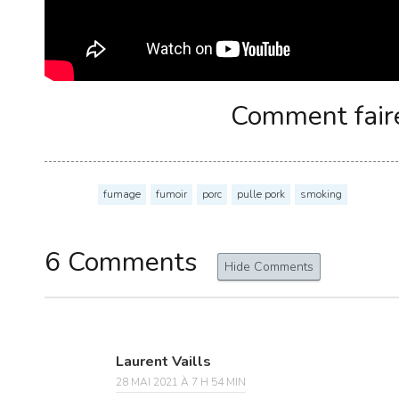
Comment faire
fumage
fumoir
porc
pulle pork
smoking
6 Comments
Hide Comments
Laurent Vaills
28 MAI 2021 À 7 H 54 MIN