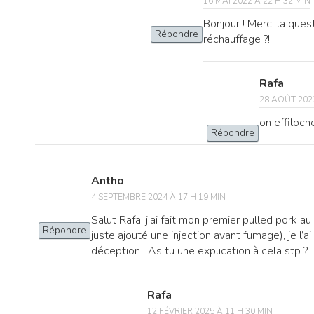
16 MAI 2022 À 22 H 32 MIN
Bonjour ! Merci la que
Répondre
réchauffage ?!
Rafa
28 AOÛT 2023
on effiloch
Répondre
Antho
4 SEPTEMBRE 2024 À 17 H 19 MIN
Salut Rafa, j’ai fait mon premier pulled pork au L
Répondre
juste ajouté une injection avant fumage), je l’ai
déception ! As tu une explication à cela stp ?
Rafa
12 FÉVRIER 2025 À 11 H 30 MIN