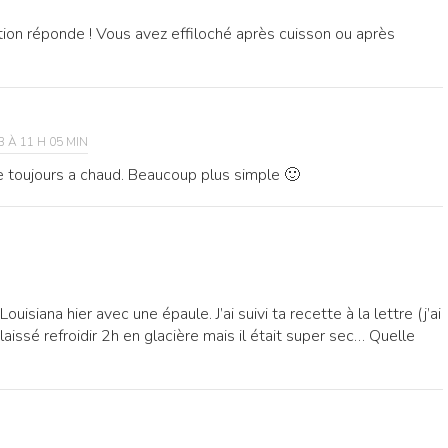
stion réponde ! Vous avez effiloché après cuisson ou après
 À 11 H 05 MIN
e toujours a chaud. Beaucoup plus simple 🙂
ouisiana hier avec une épaule. J’ai suivi ta recette à la lettre (j’ai
 laissé refroidir 2h en glacière mais il était super sec… Quelle