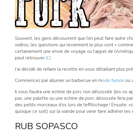
Souvent, les gens découvrent que l’on peut faire autre 
vidéos, les questions qui reviennent le plus sont « commen
certainement une envie de voyage ou l’appel de l’Amérique l
peut retrouver
ICI
.
J’ai décidé de refaire la recette en vous détaillant plus 
Commencez par allumer un barbecue en m
ode fumoir
ou a
Il vous faudra une echine de porc non désossée (les os a
pas, une palette ou une echine de porc désossée fera parfai
des petits morceaux d’os lors de l’effilochage ! Ensuite, 
quoique ce soit) sur la viande pour venir faire adhérer les 
RUB SOPASCO