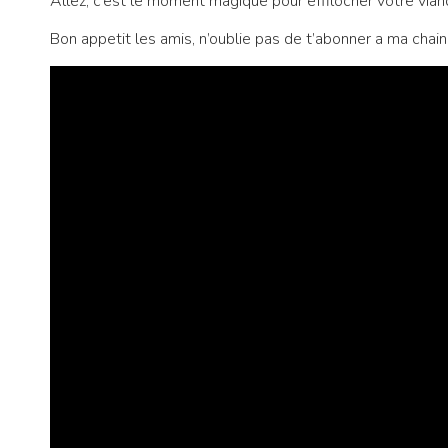
Allez, c’est le moment magique pour effilocher votre vian
Bon appetit les amis, n’oublie pas de t’abonner a ma chai