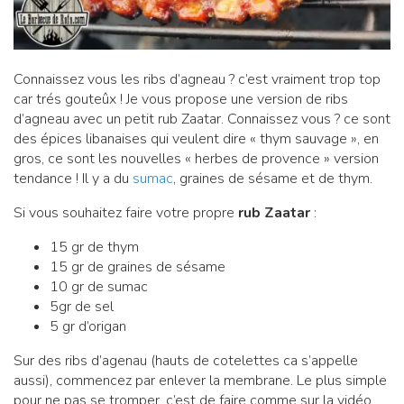
Connaissez vous les ribs d’agneau ? c’est vraiment trop top
car trés gouteûx ! Je vous propose une version de ribs
d’agneau avec un petit rub Zaatar. Connaissez vous ? ce sont
des épices libanaises qui veulent dire « thym sauvage », en
gros, ce sont les nouvelles « herbes de provence » version
tendance ! Il y a du
sumac
, graines de sésame et de thym.
Si vous souhaitez faire votre propre
rub Zaatar
:
15 gr de thym
15 gr de graines de sésame
10 gr de sumac
5gr de sel
5 gr d’origan
Sur des ribs d’agenau (hauts de cotelettes ca s’appelle
aussi), commencez par enlever la membrane. Le plus simple
pour ne pas se tromper, c’est de faire comme sur la vidéo