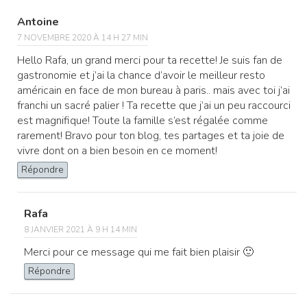
Antoine
7 NOVEMBRE 2020 À 14 H 27 MIN
Hello Rafa, un grand merci pour ta recette! Je suis fan de
gastronomie et j’ai la chance d’avoir le meilleur resto
américain en face de mon bureau à paris.. mais avec toi j’ai
franchi un sacré palier ! Ta recette que j’ai un peu raccourci
est magnifique! Toute la famille s’est régalée comme
rarement! Bravo pour ton blog, tes partages et ta joie de
vivre dont on a bien besoin en ce moment!
Répondre
Rafa
8 JANVIER 2021 À 9 H 14 MIN
Merci pour ce message qui me fait bien plaisir 🙂
Répondre