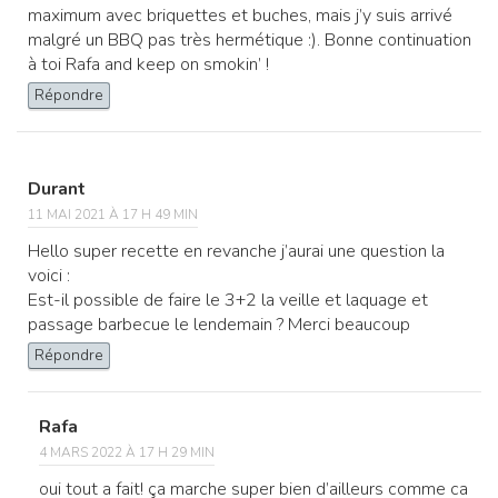
maximum avec briquettes et buches, mais j’y suis arrivé
malgré un BBQ pas très hermétique :). Bonne continuation
à toi Rafa and keep on smokin’ !
Répondre
Durant
11 MAI 2021 À 17 H 49 MIN
Hello super recette en revanche j’aurai une question la
voici :
Est-il possible de faire le 3+2 la veille et laquage et
passage barbecue le lendemain ? Merci beaucoup
Répondre
Rafa
4 MARS 2022 À 17 H 29 MIN
oui tout a fait! ça marche super bien d’ailleurs comme ca