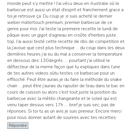
monde peut s’y mettre ! J’ai vécu deux en Australie où le
barbecue est aussi un état d’esprit et franchement grace a
toi je retrouve ça. Du coup je ;e suis acheté le dernier
weber matertouch premium, premier barbecue de ce
genre pour moi. J’ai teste la premiere recette le lundi de
pâque avec un gigot d’agneau en croûte d’herbes juste
top. J’ai aussi testé cette recette de ribs de competition et
la j’avoue que cest plus technique … du coup dans les deux
dernières heures j’ai eu du mal a conserver la temperature
en dessous des 130degrés …. pourtant j’ai utilisé le
déflecteur de la meme façon que tu expliques dans l’une
de tes autres videos oùtu testes ce barbecue pour un
effiloché. Peut être aurais je du faire la méthode du snake
chain … peut être j’aurais du rajouter de l’eau dans le bac en
cours de cuisson ou alors c’est tout juste la position du
barbecue avec la météo changeante et le soleil qui est
venu taper dessus vers 17h …. bref je suis sec; pas de
réponses. Si toi tu as un avis je suis preneur. Encore merci
pour nous donner autant de sourires avec tes recettes:
Répondre