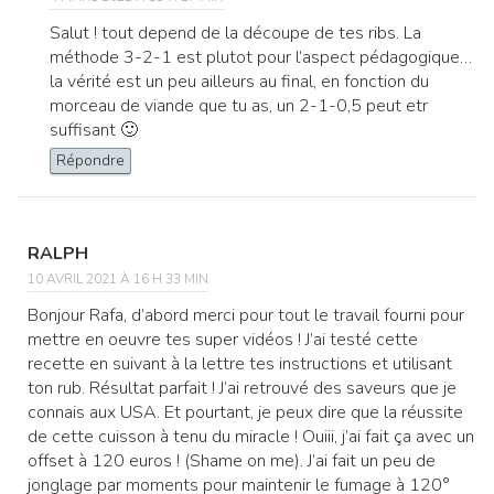
Salut ! tout depend de la découpe de tes ribs. La
méthode 3-2-1 est plutot pour l’aspect pédagogique…
la vérité est un peu ailleurs au final, en fonction du
morceau de viande que tu as, un 2-1-0,5 peut etr
suffisant 🙂
Répondre
RALPH
10 AVRIL 2021 À 16 H 33 MIN
Bonjour Rafa, d’abord merci pour tout le travail fourni pour
mettre en oeuvre tes super vidéos ! J’ai testé cette
recette en suivant à la lettre tes instructions et utilisant
ton rub. Résultat parfait ! J’ai retrouvé des saveurs que je
connais aux USA. Et pourtant, je peux dire que la réussite
de cette cuisson à tenu du miracle ! Ouiii, j’ai fait ça avec un
offset à 120 euros ! (Shame on me). J’ai fait un peu de
jonglage par moments pour maintenir le fumage à 120°