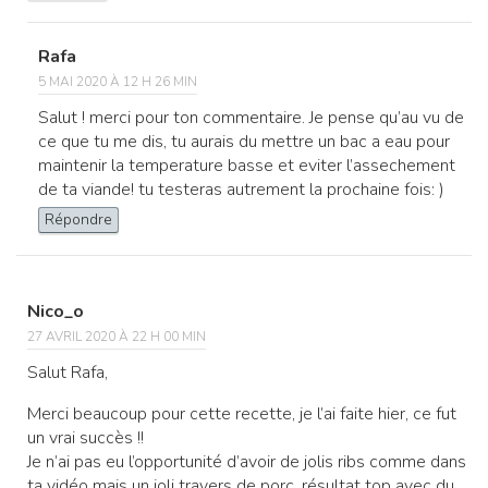
Rafa
5 MAI 2020 À 12 H 26 MIN
Salut ! merci pour ton commentaire. Je pense qu’au vu de
ce que tu me dis, tu aurais du mettre un bac a eau pour
maintenir la temperature basse et eviter l’assechement
de ta viande! tu testeras autrement la prochaine fois: )
Répondre
Nico_o
27 AVRIL 2020 À 22 H 00 MIN
Salut Rafa,
Merci beaucoup pour cette recette, je l’ai faite hier, ce fut
un vrai succès !!
Je n’ai pas eu l’opportunité d’avoir de jolis ribs comme dans
ta vidéo mais un joli travers de porc, résultat top avec du