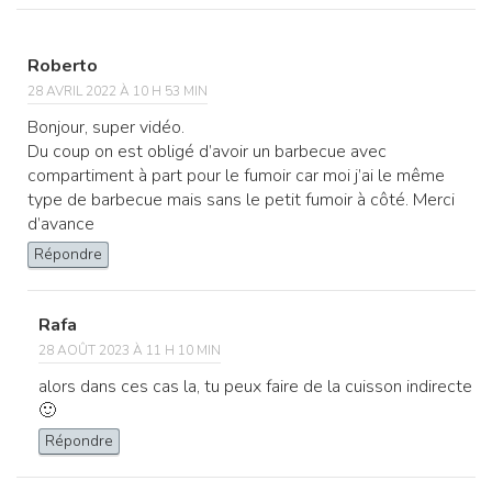
Roberto
28 AVRIL 2022 À 10 H 53 MIN
Bonjour, super vidéo.
Du coup on est obligé d’avoir un barbecue avec
compartiment à part pour le fumoir car moi j’ai le même
type de barbecue mais sans le petit fumoir à côté. Merci
d’avance
Répondre
Rafa
28 AOÛT 2023 À 11 H 10 MIN
alors dans ces cas la, tu peux faire de la cuisson indirecte
🙂
Répondre