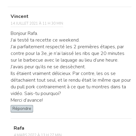
Vincent
14 JUILLET 2021 À 11 H 30 MIN
Bonjour Rafa.
J’ai testé ta recette ce weekend.
J’ai parfaitement respecté les 2 premières étapes, par
contre pour la 3e, je n’ai laissé les ribs que 20 minutes
sur le barbecue avec le laquage au lieu d’une heure.
J’avais peur qu’ils ne se dessèchent.
Ils étaient vraiment délicieux. Par contre, les os se
détachaient tout seul, et le rendu était le même que pour
du pull pork contrairement à ce que tu montres dans ta
vidéo. Sais-tu pourquoi?
Merci d’avance!
Répondre
Rafa
4 MARS 2022 À 13 H 27 MIN