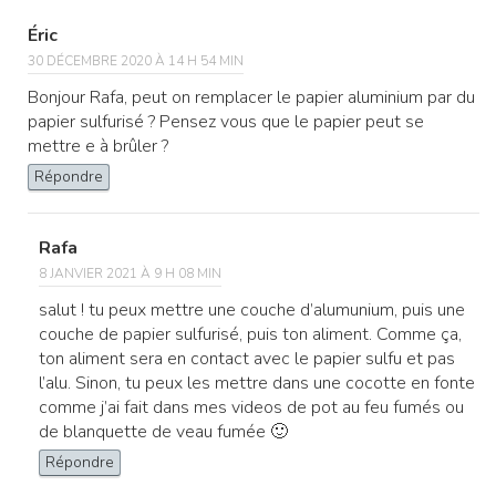
Éric
30 DÉCEMBRE 2020 À 14 H 54 MIN
Bonjour Rafa, peut on remplacer le papier aluminium par du
papier sulfurisé ? Pensez vous que le papier peut se
mettre e à brûler ?
Répondre
Rafa
8 JANVIER 2021 À 9 H 08 MIN
salut ! tu peux mettre une couche d’alumunium, puis une
couche de papier sulfurisé, puis ton aliment. Comme ça,
ton aliment sera en contact avec le papier sulfu et pas
l’alu. Sinon, tu peux les mettre dans une cocotte en fonte
comme j’ai fait dans mes videos de pot au feu fumés ou
de blanquette de veau fumée 🙂
Répondre