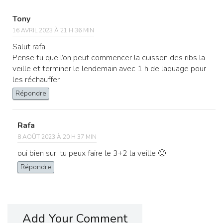
Tony
16 AVRIL 2023 À 21 H 36 MIN
Salut rafa
Pense tu que l’on peut commencer la cuisson des ribs la
veille et terminer le lendemain avec 1 h de laquage pour
les réchauffer
Répondre
Rafa
8 AOÛT 2023 À 20 H 37 MIN
oui bien sur, tu peux faire le 3+2 la veille 🙂
Répondre
Add Your Comment