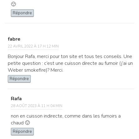
🙂
Répondre
fabre
22 AVRIL 2022 À 17 H 12 MIN
Bonjour Rafa, merci pour ton site et tous tes conseils. Une
petite question : c’est une cuisson directe au fumoir (j’ai un
Weber smokefire)? Merci.
Répondre
Rafa
28 AOÛT 2023 À 11 H 04 MIN
non en cuisson indirecte, comme dans les fumoirs a
chaud 🙂
Répondre