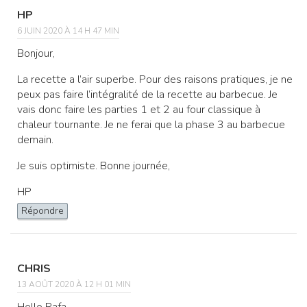
HP
6 JUIN 2020 À 14 H 47 MIN
Bonjour,
La recette a l’air superbe. Pour des raisons pratiques, je ne
peux pas faire l’intégralité de la recette au barbecue. Je
vais donc faire les parties 1 et 2 au four classique à
chaleur tournante. Je ne ferai que la phase 3 au barbecue
demain.
Je suis optimiste. Bonne journée,
HP
Répondre
CHRIS
13 AOÛT 2020 À 12 H 01 MIN