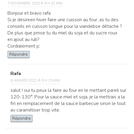
7 NOVEMBRE 2020 À 9 H 32 MIN
Bonjour et bravo rafa
Si je desireen hiver faire une cuisson au four, as tu des
conseils en cuisson longue pour la viandebse détache ?
De plus que prnse tu du miel du soja et du sucre roux
en.ajout au rub?
Cordialement jc
Répondre
Rafa
8 JANVIER 2021 À 9 H 15 MIN
salut ! oui tu peux la faire au four en le mettant pareil sur
120-130°. Pour la sauce miel et soja, je la mettrais a la
fin en remplacement de la sauce barbecue sinon le tout
av caraméliser trop vite.
Répondre