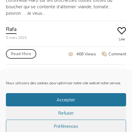
citronnelle Haro sur les brochettes toutes tristes du
boucher qui se contente d’alterner :viande, tomate ,
poivron …. Je veux...
Rafa
5 mars 2015
Like
Read More
Comment
468 Views
Nous utilisons des cookies pour optimiser notre site web et notre service.
Mentions Legales
Accepter
Politique de cookies (EU)
Refuser
LE BARBECUE DE RAFA | TOUS DROITS RESERVES | © 2019
Préférences
Site is using a trial version of the theme. Please enter your
purchase code in theme settings to activate it or
purchase this