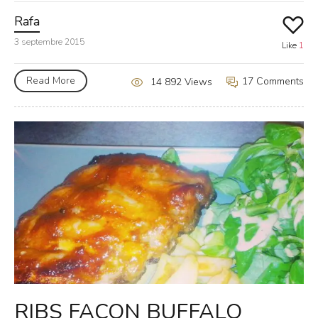
Rafa
3 septembre 2015
Like
1
Read More
17 Comments
14 892 Views
RIBS FAÇON BUFFALO