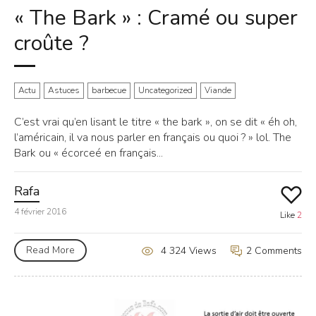
« The Bark » : Cramé ou super
croûte ?
Actu
Astuces
barbecue
Uncategorized
Viande
C’est vrai qu’en lisant le titre « the bark », on se dit « éh oh,
l’américain, il va nous parler en français ou quoi ? » lol. The
Bark ou « écorceé en français...
Rafa
4 février 2016
Like
2
Read More
2 Comments
4 324 Views